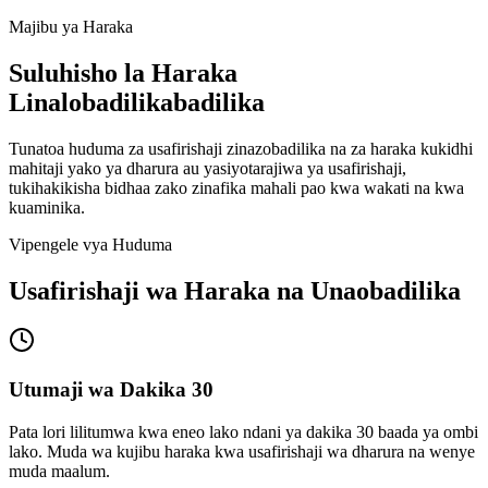
Majibu ya Haraka
Suluhisho la Haraka
Linalobadilikabadilika
Tunatoa huduma za usafirishaji zinazobadilika na za haraka kukidhi
mahitaji yako ya dharura au yasiyotarajiwa ya usafirishaji,
tukihakikisha bidhaa zako zinafika mahali pao kwa wakati na kwa
kuaminika.
Vipengele vya Huduma
Usafirishaji wa Haraka na Unaobadilika
Utumaji wa Dakika 30
Pata lori lilitumwa kwa eneo lako ndani ya dakika 30 baada ya ombi
lako. Muda wa kujibu haraka kwa usafirishaji wa dharura na wenye
muda maalum.