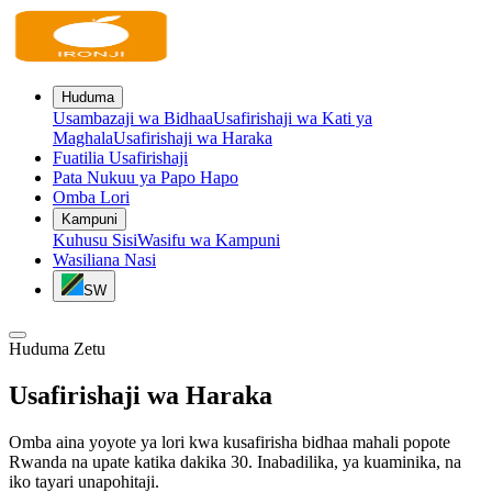
Huduma
Usambazaji wa Bidhaa
Usafirishaji wa Kati ya
Maghala
Usafirishaji wa Haraka
Fuatilia Usafirishaji
Pata Nukuu ya Papo Hapo
Omba Lori
Kampuni
Kuhusu Sisi
Wasifu wa Kampuni
Wasiliana Nasi
SW
Huduma Zetu
Usafirishaji wa
Haraka
Omba aina yoyote ya lori kwa kusafirisha bidhaa mahali popote
Rwanda na upate katika dakika 30. Inabadilika, ya kuaminika, na
iko tayari unapohitaji.