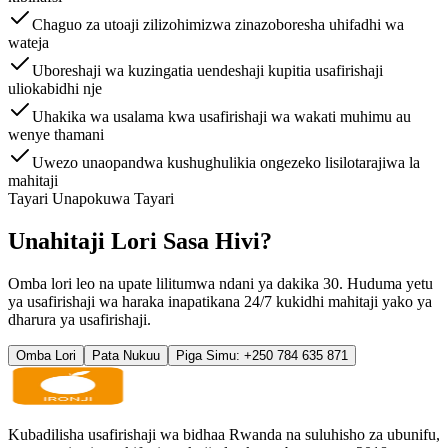
Chaguo za utoaji zilizohimizwa zinazoboresha uhifadhi wa
wateja
Uboreshaji wa kuzingatia uendeshaji kupitia usafirishaji
uliokabidhi nje
Uhakika wa usalama kwa usafirishaji wa wakati muhimu au
wenye thamani
Uwezo unaopandwa kushughulikia ongezeko lisilotarajiwa la
mahitaji
Tayari Unapokuwa Tayari
Unahitaji Lori Sasa Hivi?
Omba lori leo na upate lilitumwa ndani ya dakika 30. Huduma yetu
ya usafirishaji wa haraka inapatikana 24/7 kukidhi mahitaji yako ya
dharura ya usafirishaji.
Omba Lori
Pata Nukuu
Piga Simu: +250 784 635 871
Kubadilisha usafirishaji wa bidhaa Rwanda na suluhisho za ubunifu,