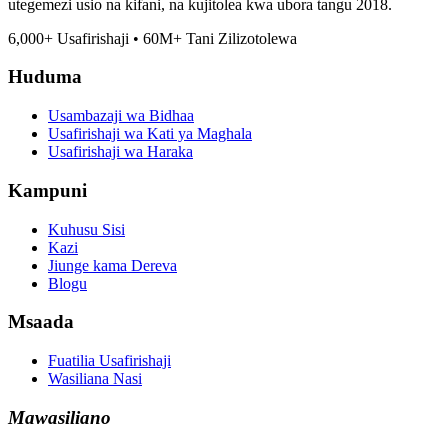
utegemezi usio na kifani, na kujitolea kwa ubora tangu 2018.
6,000
+
Usafirishaji
•
60M
+
Tani Zilizotolewa
Huduma
Usambazaji wa Bidhaa
Usafirishaji wa Kati ya Maghala
Usafirishaji wa Haraka
Kampuni
Kuhusu Sisi
Kazi
Jiunge kama Dereva
Blogu
Msaada
Fuatilia Usafirishaji
Wasiliana Nasi
Mawasiliano