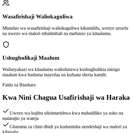
Wasafirishaji Waliokaguliwa
Mtandao wa wasafirishaji waliokaguliwa kikamilifu, wenye uzoefu
na uwezo wa malori mbalimbali na mafunzo ya kitaalamu.
Ushughulikaji Maalum
Wafanyakazi wa kitaalamu waliofunzwa kushughulikia mizigo
maalum kwa huduma inayofaa na kufuata sheria kamili.
Faida za Biashara
Kwa Nini Chagua Usafirishaji wa Haraka
Uwezo wa kujibu ulioimarishwa kwa mabadiliko ya soko na
matarajio ya wateja
Gharama za chini dhidi ya kudumisha uendeshaji wa malori ya
kibinafsi