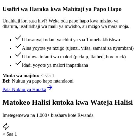
Usafiri wa Haraka kwa Mahitaji ya Papo Hapo
Unahitaji lori sasa hivi? Weka oda papo hapo kwa mizigo ya
dharura, usafirishaji wa maili ya mwisho, au mzigo wa mara moja.
Ukusanyaji ndani ya chini ya saa 1 umehakikishwa
Aina yoyote ya mzigo (ujenzi, vifaa, samani za nyumbani)
Ukubwa tofauti wa malori (pickup, flatbed, box truck)
Idadi yoyote ya malori inapatikana
Muda wa majibu:
< saa 1
Bei:
Nukuu ya papo hapo mtandaoni
Pata Nukuu ya Haraka
Matokeo Halisi kutoka kwa Wateja Halisi
Imetegemewa na
1,000
+
biashara kote Rwanda
< Saa 1