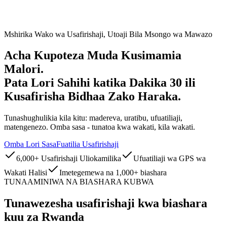
Mshirika Wako wa Usafirishaji, Utoaji Bila Msongo wa Mawazo
Acha Kupoteza Muda
Kusimamia
Malori
.
Pata Lori Sahihi katika
Dakika 30
ili
Kusafirisha Bidhaa Zako Haraka.
Tunashughulikia kila kitu: madereva, uratibu, ufuatiliaji,
matengenezo. Omba sasa - tunatoa kwa wakati, kila wakati.
Omba Lori Sasa
Fuatilia Usafirishaji
6,000
+
Usafirishaji Uliokamilika
Ufuatiliaji wa GPS wa
Wakati Halisi
Imetegemewa na
1,000
+
biashara
TUNAAMINIWA NA BIASHARA KUBWA
Tunawezesha usafirishaji kwa biashara
kuu za Rwanda