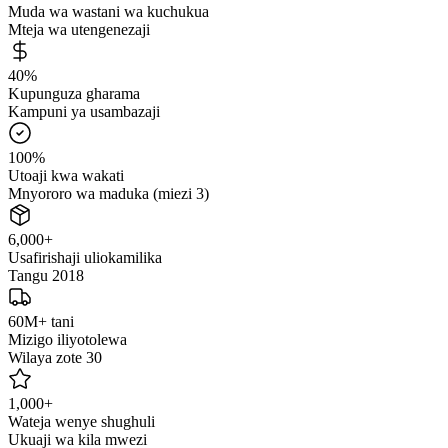
Muda wa wastani wa kuchukua
Mteja wa utengenezaji
40%
Kupunguza gharama
Kampuni ya usambazaji
100%
Utoaji kwa wakati
Mnyororo wa maduka (miezi 3)
6,000+
Usafirishaji uliokamilika
Tangu 2018
60M+ tani
Mizigo iliyotolewa
Wilaya zote 30
1,000+
Wateja wenye shughuli
Ukuaji wa kila mwezi