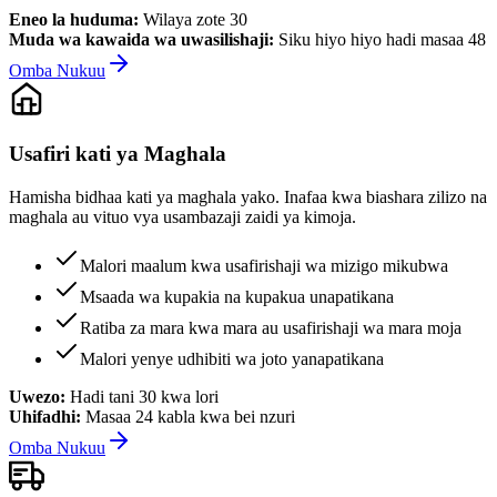
Eneo la huduma:
Wilaya zote 30
Muda wa kawaida wa uwasilishaji:
Siku hiyo hiyo hadi masaa 48
Omba Nukuu
Usafiri kati ya Maghala
Hamisha bidhaa kati ya maghala yako. Inafaa kwa biashara zilizo na
maghala au vituo vya usambazaji zaidi ya kimoja.
Malori maalum kwa usafirishaji wa mizigo mikubwa
Msaada wa kupakia na kupakua unapatikana
Ratiba za mara kwa mara au usafirishaji wa mara moja
Malori yenye udhibiti wa joto yanapatikana
Uwezo:
Hadi tani 30 kwa lori
Uhifadhi:
Masaa 24 kabla kwa bei nzuri
Omba Nukuu