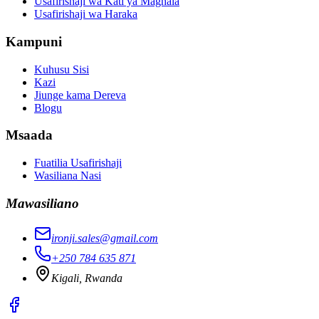
Usafirishaji wa Kati ya Maghala
Usafirishaji wa Haraka
Kampuni
Kuhusu Sisi
Kazi
Jiunge kama Dereva
Blogu
Msaada
Fuatilia Usafirishaji
Wasiliana Nasi
Mawasiliano
ironji.sales@gmail.com
+250 784 635 871
Kigali, Rwanda