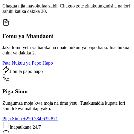
Chagua njia inayokufaa zaidi. Chaguo zote zinakuunganisha na lori
sahihi katika dakika 30.
Fomu ya Mtandaoni
Jaza fomu yetu ya haraka na upate nukuu ya papo hapo. Inachukua
chini ya dakika 2.
Pata Nukuu ya Papo Hapo
Jibu la papo hapo
Piga Simu
Zungumza moja kwa moja na timu yetu. Tutakusaidia kupata lori
kamili kwa mahitaji yako.
Piga Simu +250 784 635 871
Inapatikana 24/7