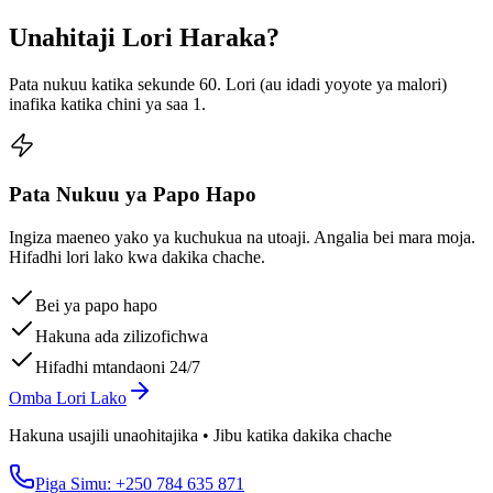
Unahitaji Lori Haraka?
Pata nukuu katika sekunde 60. Lori (au idadi yoyote ya malori)
inafika katika chini ya saa 1.
Pata Nukuu ya Papo Hapo
Ingiza maeneo yako ya kuchukua na utoaji. Angalia bei mara moja.
Hifadhi lori lako kwa dakika chache.
Bei ya papo hapo
Hakuna ada zilizofichwa
Hifadhi mtandaoni 24/7
Omba Lori Lako
Hakuna usajili unaohitajika • Jibu katika dakika chache
Piga Simu: +250 784 635 871