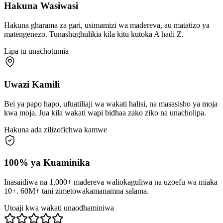
Hakuna Wasiwasi
Hakuna gharama za gari, usimamizi wa madereva, au matatizo ya
matengenezo. Tunashughulikia kila kitu kutoka A hadi Z.
Lipa tu unachotumia
Uwazi Kamili
Bei ya papo hapo, ufuatiliaji wa wakati halisi, na masasisho ya moja
kwa moja. Jua kila wakati wapi bidhaa zako ziko na unacholipa.
Hakuna ada zilizofichwa kamwe
100% ya Kuaminika
Inasaidiwa na
1,000
+
madereva waliokaguliwa na uzoefu wa miaka
10+.
60M
+
tani zimetowakamanamna salama.
Utoaji kwa wakati unaodhaminiwa