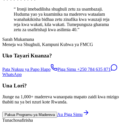
“
Ironji imebadilisha shughuli zetu za usambazaji.
Huduma yao ya kuaminika na madereva wataalam
wanahakikisha bidhaa zetu zinafika kwa wauzaji reja
reja kwa wakati, kila wakati. Tumepunguza gharama
zetu za usafirishaji kwa asilimia 40.
”
Sarah Mukamana
Meneja wa Shughuli, Kampuni Kubwa ya FMCG
Uko Tayari Kuanza?
Pata Nukuu ya Papo Hapo
Piga Simu +250 784 635 871
WhatsApp
Una Lori?
Jiunge na
1,000
+
madereva wanaopata mapato zaidi kwa mizigo
thabiti na ya bei nzuri kote Rwanda.
Au Piga Simu
Pakua Programu ya Madereva
Tunachosafirisha