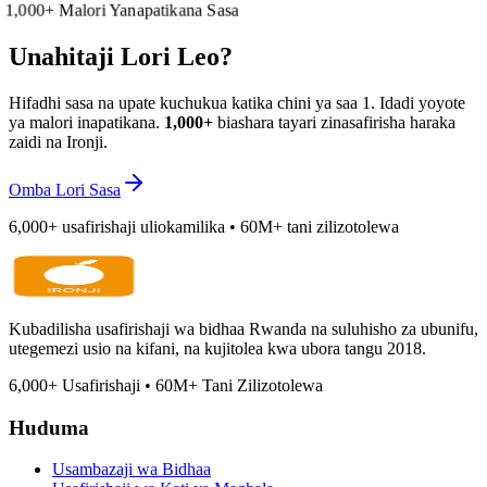
1,000
+
Malori Yanapatikana Sasa
Unahitaji Lori Leo?
Hifadhi sasa na upate kuchukua katika chini ya saa 1. Idadi yoyote
ya malori inapatikana.
1,000
+
biashara tayari zinasafirisha haraka
zaidi na Ironji.
Omba Lori Sasa
6,000
+
usafirishaji uliokamilika
•
60M
+
tani zilizotolewa
Kubadilisha usafirishaji wa bidhaa Rwanda na suluhisho za ubunifu,
utegemezi usio na kifani, na kujitolea kwa ubora tangu 2018.
6,000
+
Usafirishaji
•
60M
+
Tani Zilizotolewa
Huduma
Usambazaji wa Bidhaa