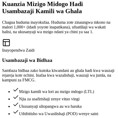
Kuanzia Mizigo Midogo Hadi
Usambazaji Kamili wa Ghala
Chagua huduma inayokufaa. Huduma zote zinaungwa mkono na
malori 1,000+ (idadi yoyote inapatikana), ufuatiliaji wa wakati
halisi, na ukusanyaji wa mzigo ndani ya chini ya saa 1.
Inayopendwa Zaidi
Usambazaji wa Bidhaa
Sambaza bidhaa zako kutoka kiwandani au ghala hadi kwa wauzaji
rejareja kote nchini. Inafaa kwa wazalishaji, wauzaji wa jumla, na
kampuni za FMCG.
Mzigo kamili wa lori au mzigo mdogo (LTL)
Njia za usafirishaji zenye vituo vingi
Ukusanyaji uliopangwa au wa haraka
Uthibitisho wa Uwasilishaji (POD) wenye saini