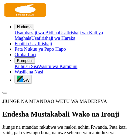
Huduma
Usambazaji wa Bidhaa
Usafirishaji wa Kati ya
Maghala
Usafirishaji wa Haraka
Fuatilia Usafirishaji
Pata Nukuu ya Papo Hapo
Omba Lori
Kampuni
Kuhusu Sisi
Wasifu wa Kampuni
Wasiliana Nasi
SW
JIUNGE NA MTANDAO WETU WA MADEREVA
Endesha Mustakabali Wako na
Ironji
Jiunge na mtandao mkubwa wa malori nchini Rwanda. Pata kazi
zaidi, pata viwango bora, na uwe sehemu ya mapinduzi ya