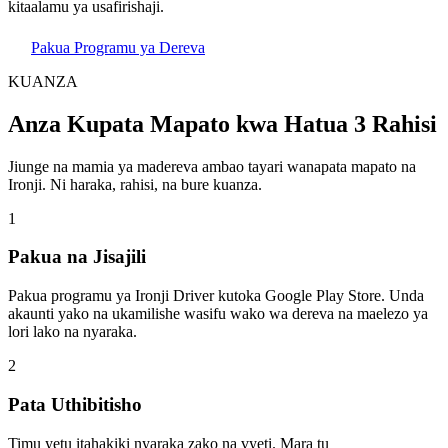
kitaalamu ya usafirishaji.
Pakua Programu ya Dereva
KUANZA
Anza Kupata Mapato kwa Hatua 3 Rahisi
Jiunge na mamia ya madereva ambao tayari wanapata mapato na
Ironji. Ni haraka, rahisi, na bure kuanza.
1
Pakua na Jisajili
Pakua programu ya Ironji Driver kutoka Google Play Store. Unda
akaunti yako na ukamilishe wasifu wako wa dereva na maelezo ya
lori lako na nyaraka.
2
Pata Uthibitisho
Timu yetu itahakiki nyaraka zako na vyeti. Mara tu