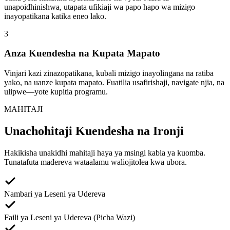
unapoidhinishwa, utapata ufikiaji wa papo hapo wa mizigo
inayopatikana katika eneo lako.
3
Anza Kuendesha na Kupata Mapato
Vinjari kazi zinazopatikana, kubali mizigo inayolingana na ratiba
yako, na uanze kupata mapato. Fuatilia usafirishaji, navigate njia, na
ulipwe—yote kupitia programu.
MAHITAJI
Unachohitaji Kuendesha na Ironji
Hakikisha unakidhi mahitaji haya ya msingi kabla ya kuomba.
Tunatafuta madereva wataalamu waliojitolea kwa ubora.
Nambari ya Leseni ya Udereva
Faili ya Leseni ya Udereva (Picha Wazi)